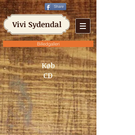
Share
Vivi Sydendal
Billedgalleri
Køb
CD