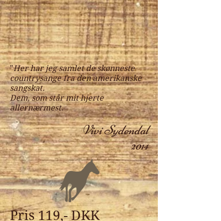
"
Her har jeg samlet de skønneste
countrysange fra den amerikanske
sangskat.
Dem, som står mit hjerte
allernærmest.
Vivi Sydendal
2014
Pris 119,- DKK