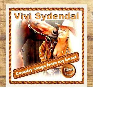
Booking
Telefon
+45 29 42 56 08
Email
vivisydendal@hotmail.com
"
Countrymusikken har fyldt i mit
liv siden barndommen. I hjemmet
lød de glade toner af Patsy Cline,